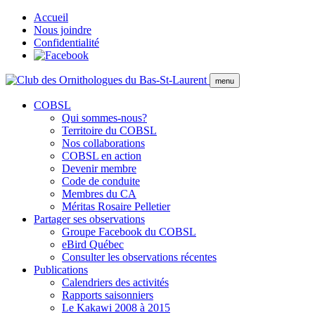
Accueil
Nous joindre
Confidentialité
menu
COBSL
Qui sommes-nous?
Territoire du COBSL
Nos collaborations
COBSL en action
Devenir membre
Code de conduite
Membres du CA
Méritas Rosaire Pelletier
Partager ses observations
Groupe Facebook du COBSL
eBird Québec
Consulter les observations récentes
Publications
Calendriers des activités
Rapports saisonniers
Le Kakawi 2008 à 2015